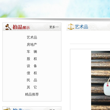
艺术品
更多>>
艺术品
房地产
车 辆
股 权
设 备
债 权
民 品
其 它
精品推荐