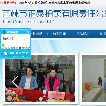
最新公告:
2025年7月23日拍卖舒兰市响水水库水面6年期承包经营权
2025年7月11日拍卖吉林市一批报废资产
2025年7月17日拍卖吉林市6处商业网点
2025年6月30日拍卖吉林市1处商业网点
2025年6月26日拍卖吉林市9处房产
在线客服
2025年6月11日拍卖深圳罚没房屋1套
首页
企业概况
拍卖新闻
拍品展示
拍
拍卖人员
2025年5月21日拍卖珲春市河道清淤疏浚产生的砂石料
2025年5月24日拍卖深圳罚没房屋1套
2025年5月8日拍卖吉林市2台公务用车
2025年4月28日拍卖吉林市3处车库及2套住宅拍卖会