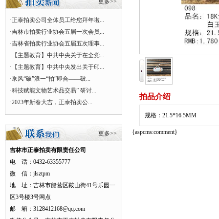
更多>>
·
正泰拍卖公司全体员工给您拜年啦...
·
吉林市拍卖行业协会五届一次会员...
·
吉林省拍卖行业协会五届五次理事...
·
【主题教育】中共中央关于在全党...
·
【主题教育】中共中央发出关于印...
·
乘风“破”浪一“拍”即合——破...
·
科技赋能文物艺术品交易” 研讨...
拍品介绍
·
2023年新春大吉，正泰拍卖公...
规格：21.5*16.5MM
{aspcms:comment}
更多>>
吉林市正泰拍卖有限责任公司
电 话：0432-63355777
微 信：jlsztpm
地 址：吉林市船营区鞍山街41号乐园一
区3号楼3号网点
邮 箱：3128412168@qq.com